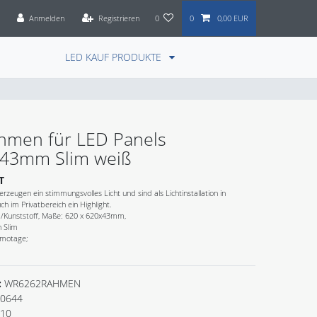
Anmelden
Registrieren
0
0
0,00 EUR
LED KAUF PRODUKTE
hmen für LED Panels
43mm Slim weiß
T
rzeugen ein stimmungsvolles Licht und sind als Lichtinstallation in
h im Privatbereich ein Highlight.
m/Kunststoff, Maße: 620 x 620x43mm,
 Slim
motage;
:
WR6262RAHMEN
0644
110