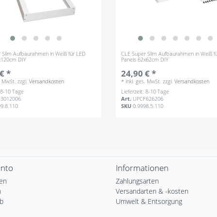
 Slim Aufbaurahmen in Weiß für LED
CLE Super Slim Aufbaurahmen in Weiß f
x120cm DIY
Panels 62x62cm DIY
€ *
24,90 € *
s. MwSt.
zzgl.
Versandkosten
*
inkl. ges. MwSt.
zzgl.
Versandkosten
: 8-10 Tage
Lieferzeit: 8-10 Tage
3012006
Art.
UPCF626206
99.8.110
SKU
0.9998.5.110
onto
Informationen
ren
Zahlungsarten
n
Versandarten & -kosten
b
Umwelt & Entsorgung