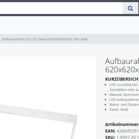
Aufbaurahmen für LED Panels 620x620x43mm Slim weiß
Aufbaura
620x620x
KURZÜBERSICH
LED Leuchtflächen e
Geschäften oder auc
Material: Aluminiu
LED-Aufbaurahmen
Wand- und Decken
Farbe: Weiß
Artikelnummer
EAN:
426045331
SKU:
1.9997.29.