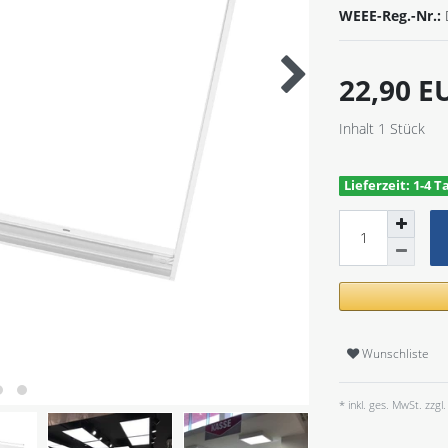
WEEE-Reg.-Nr.:
22,90 
Inhalt
1
Stück
Lieferzeit: 1-4 T
Wunschliste
* inkl. ges. MwSt. zzgl.