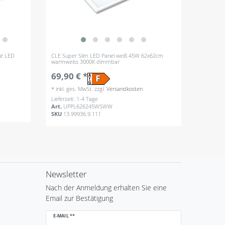
ür LED
CLE Super Slim LED Panel weiß 45W 62x62cm
warmweiss 3000K dimmbar
69,90 € *
*
inkl. ges. MwSt.
zzgl.
Versandkosten
Lieferzeit: 1-4 Tage
Art.
UPPL626245WSWW
SKU
13.99936.9.111
Newsletter
Nach der Anmeldung erhalten Sie eine
Email zur Bestätigung
Newsletter
E-MAIL **