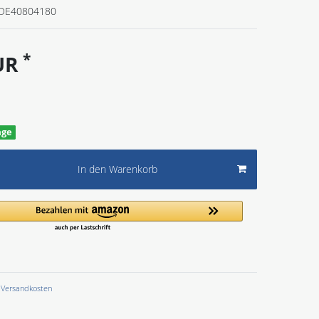
DE40804180
*
EUR
age
In den Warenkorb
Versandkosten