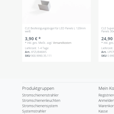
CLE Besfestigungsbügel für LED Panels L 120mm
CLE Super
weiß
Panels 30
3,90 € *
24,90 
*
inkl. ges. MwSt.
zzgl.
Versandkosten
*
inkl. ge
Lieferzeit: 1-4 Tage
Lieferzeit
Art.
XFZUB46WS
Art.
UPCF
SKU
900.9990.35.111
SKU
0.99
Produktgruppen
Mein K
Stromschienenstrahler
Registrie
Stromschienenleuchten
Anmelde
Stromschienensystem
Warenkor
Systemstrahler
Kasse