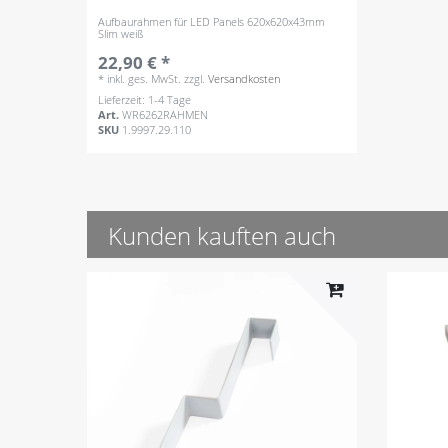
Aufbaurahmen für LED Panels 620x620x43mm
Slim weiß
22,90 € *
*
inkl. ges. MwSt.
zzgl.
Versandkosten
Lieferzeit: 1-4 Tage
Art.
WR6262RAHMEN
SKU
1.9997.29.110
Kunden kauften auch