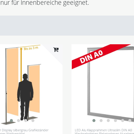
nur für Innenbereiche geeignet.
 Display silbergrau Grafikständer
LED Alu Klapprahmen Ultraslim DIN A0
ner Werbemittel
Wechselrahmen Plakatrahmen Alurahm