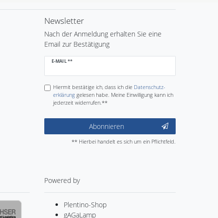
Newsletter
Nach der Anmeldung erhalten Sie eine
Email zur Bestätigung
Newsletter
E-MAIL **
Honig
Hiermit bestätige ich, dass ich die
Daten­schutz­
erklärung
gelesen habe. Meine Einwilligung kann ich
jederzeit widerrufen.**
Abonnieren
** Hierbei handelt es sich um ein Pflichtfeld.
Powered by
Plentino-Shop
gAGaLamp