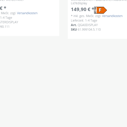
Lichtdisplay
€ *
149,90 € *
s. MwSt.
zzgl.
Versandkosten
*
inkl. ges. MwSt.
zzgl.
Versandkosten
: 1-4 Tage
Lieferzeit: 1-4 Tage
STERDISPLAY
Art.
QGA0DISPLAY
990.111
SKU
61.999104.5.110