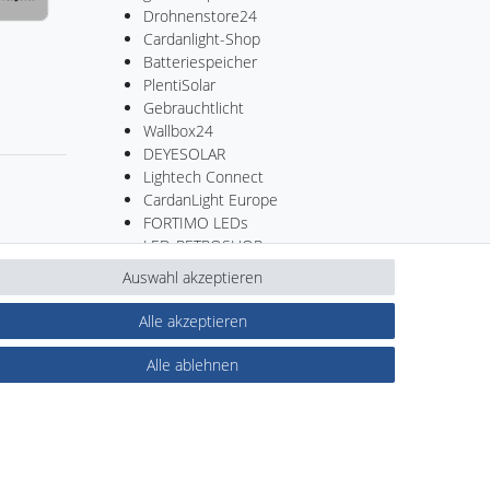
Drohnenstore24
Cardanlight-Shop
Batteriespeicher
PlentiSolar
Gebrauchtlicht
Wallbox24
DEYESOLAR
Lightech Connect
CardanLight Europe
FORTIMO LEDs
LED-RETROSHOP
MeinUSB
Auswahl akzeptieren
Alle akzeptieren
Kontakt
ertrag widerrufen
Alle ablehnen