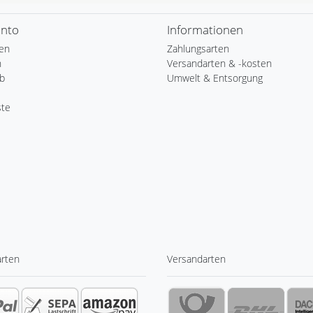
onto
Informationen
ren
Zahlungsarten
n
Versandarten & -kosten
b
Umwelt & Entsorgung
ste
arten
Versandarten