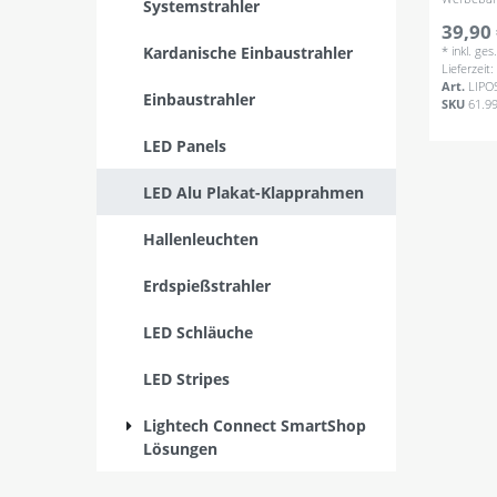
Systemstrahler
39,90 
Kardanische Einbaustrahler
*
inkl. ge
Lieferzeit
Art.
LIPO
Einbaustrahler
SKU
61.9
LED Panels
LED Alu Plakat-Klapprahmen
Hallenleuchten
Erdspießstrahler
LED Schläuche
LED Stripes
Lightech Connect SmartShop
Lösungen