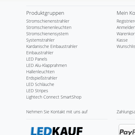
Produktgruppen
Mein K
Stromschienenstrahler
Registrie
Stromschienenleuchten
Anmelde
Stromschienensystem
Warenkor
Systemstrahler
Kasse
Kardanische Einbaustrahler
Wunschli
Einbaustrahler
LED Panels
LED Alu-Klapprahmen
Hallenleuchten
Erdspießstrahler
LED Schläuche
LED Stripes
Lightech Connect SmartShop
Nehmen Sie
Kontakt
mit uns auf
Zahlungs