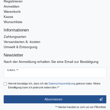
Registrieren
Anmelden
Warenkorb
Kasse
Wunschliste
Informationen
Zahlungsarten
Versandarten & -kosten
Umwelt & Entsorgung
Newsletter
Nach der Anmeldung erhalten Sie eine Email zur Bestätigung
Newsletter
E-MAIL **
Honig
Hiermit bestätige ich, dass ich die
Daten­schutz­erklärung
gelesen habe. Meine
Einwilligung kann ich jederzeit widerrufen.**
Abonnieren
** Hierbei handelt es sich um ein Pflichtfeld.