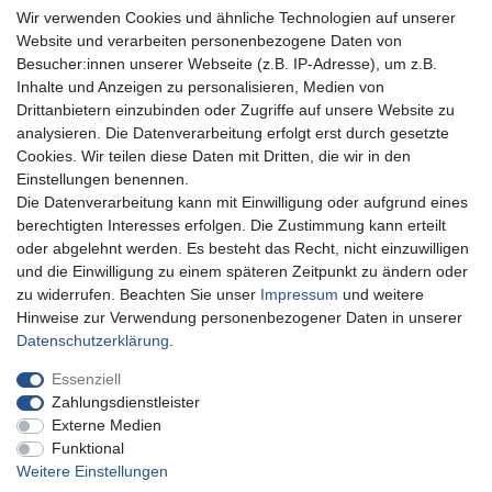
Drohnenstore24
Wir verwenden Cookies und ähnliche Technologien auf unserer
Cardanlight-Shop
Website und verarbeiten personenbezogene Daten von
Batteriespeicher
Besucher:innen unserer Webseite (z.B. IP-Adresse), um z.B.
PlentiSolar
Inhalte und Anzeigen zu personalisieren, Medien von
Gebrauchtlicht
Drittanbietern einzubinden oder Zugriffe auf unsere Website zu
Wallbox24
analysieren. Die Datenverarbeitung erfolgt erst durch gesetzte
DEYESOLAR
Cookies. Wir teilen diese Daten mit Dritten, die wir in den
Lightech Connect
Einstellungen benennen.
CardanLight Europe
Die Datenverarbeitung kann mit Einwilligung oder aufgrund eines
FORTIMO LEDs
berechtigten Interesses erfolgen. Die Zustimmung kann erteilt
LED-RETROSHOP
oder abgelehnt werden. Es besteht das Recht, nicht einzuwilligen
MeinUSB
und die Einwilligung zu einem späteren Zeitpunkt zu ändern oder
zu widerrufen. Beachten Sie unser
Impressum
und weitere
Hinweise zur Verwendung personenbezogener Daten in unserer
Impressum
Daten­schutz­erklärung
AGB
Daten­schutz­erklärung
.
Essenziell
Zahlungsdienstleister
Barrierefreiheitserklärung
Widerrufs­recht
Externe Medien
Funktional
Weitere Einstellungen
Kontakt
Vertrag widerrufen