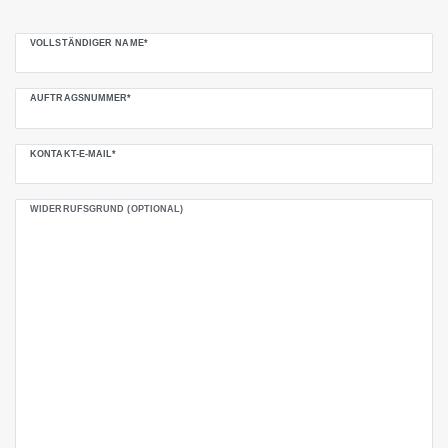
Ceres::Template.mailFormHoneypotLabel
VOLLSTÄNDIGER NAME*
AUFTRAGSNUMMER*
KONTAKT-E-MAIL*
WIDERRUFSGRUND (OPTIONAL)