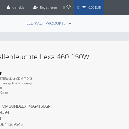
Anmelden
Registrieren
0
0
0,00 EUR
LED KAUF PRODUKTE
llenleuchte Lexa 460 150W
T
ASTERcolour CDM-T 942
 blau, gelb oder orange
0m
680mm
:
MMBUNDLEXF46GA150GR
4394
1
DE44369545