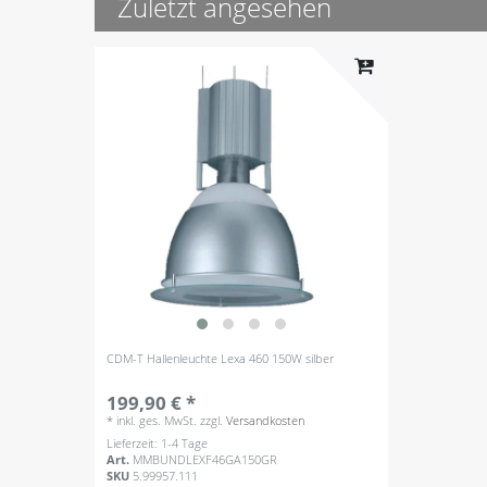
Zuletzt angesehen
CDM-T Hallenleuchte Lexa 460 150W silber
199,90 € *
*
inkl. ges. MwSt.
zzgl.
Versandkosten
Lieferzeit: 1-4 Tage
Art.
MMBUNDLEXF46GA150GR
SKU
5.99957.111