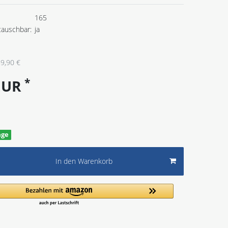
165
tauschbar:
ja
9,90 €
*
 EUR
age
In den Warenkorb