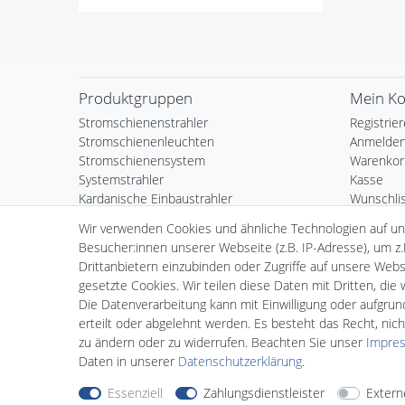
Produktgruppen
Mein K
Stromschienenstrahler
Registrie
Stromschienenleuchten
Anmelde
Stromschienensystem
Warenkor
Systemstrahler
Kasse
Kardanische Einbaustrahler
Wunschli
Einbaustrahler
Wir verwenden Cookies und ähnliche Technologien auf u
LED Panels
Besucher:innen unserer Webseite (z.B. IP-Adresse), um z.
LED Alu-Klapprahmen
Drittanbietern einzubinden oder Zugriffe auf unsere Websi
Hallenleuchten
gesetzte Cookies. Wir teilen diese Daten mit Dritten, die
Erdspießstrahler
Die Datenverarbeitung kann mit Einwilligung oder aufgru
LED Schläuche
erteilt oder abgelehnt werden. Es besteht das Recht, nich
LED Stripes
zu ändern oder zu widerrufen. Beachten Sie unser
Impre
Lightech Connect SmartShop
Daten in unserer
Daten­schutz­erklärung
.
Essenziell
Zahlungsdienstleister
Extern
Nehmen Sie
Kontakt
mit uns auf
Zahlungs