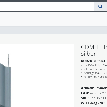
CDM-T Ha
silber
KURZÜBERSICH
1x 150W Philips M
Glas wählbar weiss,
Seillänge max. 1,5
d=460mm, Höhe 
Artikelnummer
EAN:
425037791
SKU:
5.99957.11
WEEE-Reg.-Nr.: