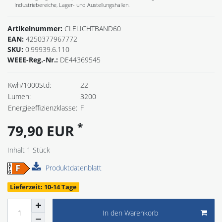
Industriebereiche, Lager- und Austellungshallen.
Artikelnummer:
CLELICHTBAND60
EAN:
4250377967772
SKU:
0.99939.6.110
WEEE-Reg.-Nr.:
DE44369545
Kwh/1000Std:
22
Lumen:
3200
Energieeffizienzklasse:
F
*
79,90 EUR
Inhalt
1
Stück
Produktdatenblatt
Lieferzeit: 10-14 Tage
In den Warenkorb