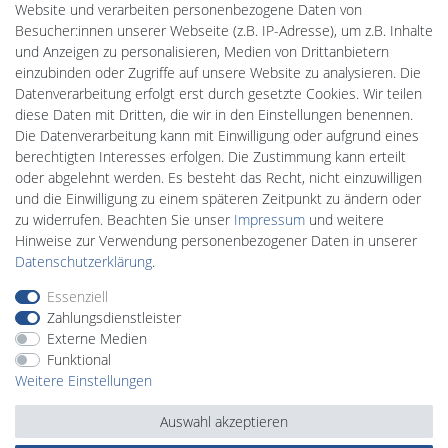
Website und verarbeiten personenbezogene Daten von
PlentiSolar
Besucher:innen unserer Webseite (z.B. IP-Adresse), um z.B. Inhalte
Gebrauchtlicht
und Anzeigen zu personalisieren, Medien von Drittanbietern
Wallbox24
einzubinden oder Zugriffe auf unsere Website zu analysieren. Die
DEYESOLAR
Datenverarbeitung erfolgt erst durch gesetzte Cookies. Wir teilen
Lightech Connect
diese Daten mit Dritten, die wir in den Einstellungen benennen.
CardanLight Europe
Die Datenverarbeitung kann mit Einwilligung oder aufgrund eines
FORTIMO LEDs
berechtigten Interesses erfolgen. Die Zustimmung kann erteilt
LED-RETROSHOP
oder abgelehnt werden. Es besteht das Recht, nicht einzuwilligen
MeinUSB
und die Einwilligung zu einem späteren Zeitpunkt zu ändern oder
zu widerrufen. Beachten Sie unser
Impressum
und weitere
Hinweise zur Verwendung personenbezogener Daten in unserer
Impressum
Daten­schutz­erklärung
AGB
Daten­schutz­erklärung
.
Essenziell
Zahlungsdienstleister
Barrierefreiheitserklärung
Widerrufs­recht
Externe Medien
Funktional
Weitere Einstellungen
Kontakt
Vertrag widerrufen
Auswahl akzeptieren