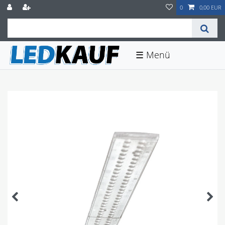
0
0,00 EUR
☰