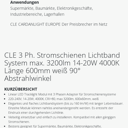
Anwendungen
Supermärkte, Baumärkte, Elektronikgeschäfte,
Industriebereiche, Lagerhallen
CLE CARDANLIGHT EUROPE Der Preisbrecher im Netz
CLE 3 Ph. Stromschienen Lichtband
System max. 3200lm 14-20W 4000K
Länge 600mm weiß 90°
Abstrahlwinkel
KURZÜBERSICHT
Linear LED Tracklight Modul mit 3 Phasen Adapter für Stromschienensysteme
220-240V, 14-20W, 4000K, CRI>80, max 3200lm, 600x60mm, weiß
Elegantes und flaches Lichtbandsystem (bis zu 160 lm/W) mit langer Lebensdauer.
Einzelne Module können nahtlos aneinandergereiht werden. Es entsteht der
Eindruck einer durchgehenden Lichtlinie.
Vielseitig einsetzbar und einfach zu installieren. Kompatibel mit allen gängigen
Stromschienen.
Bestens geeignet für Supermärkte, Baumärkte, Elektronikgeschäfte,