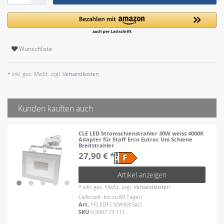
Wunschliste
* inkl. ges. MwSt. zzgl.
Versandkosten
Kunden kauften auch
CLE LED Stromschienstrahler 30W weiss 4000K
Adapter für Staff Erco Eutrac Uni Schiene
Breitstrahler
27,90 € *
Artikel anzeigen
*
inkl. ges. MwSt.
zzgl.
Versandkosten
Lieferzeit: bis zu 60 Tagen
Art.
FPLEDFL30WKWSAD
SKU
0.9997.73.111