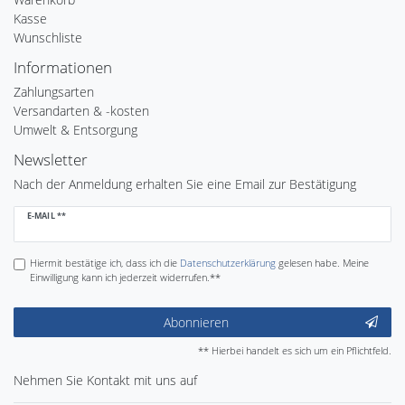
Kasse
Wunschliste
Informationen
Zahlungsarten
Versandarten & -kosten
Umwelt & Entsorgung
Newsletter
Nach der Anmeldung erhalten Sie eine Email zur Bestätigung
Newsletter
E-MAIL **
Honig
Hiermit bestätige ich, dass ich die
Daten­schutz­erklärung
gelesen habe. Meine
Einwilligung kann ich jederzeit widerrufen.**
Abonnieren
** Hierbei handelt es sich um ein Pflichtfeld.
Nehmen Sie
Kontakt
mit uns auf