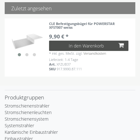
Zuletzt angesehen
CLE Befestigungsbügel für POWERSTAR
XFST007 weiss
9,90 € *
In den Warenkorb
*
inkl. ges. MwSt.
zzgl.
Versandkosten
Lieferzeit: 1-4 Tage
Art.
XFZUB37
SKU
917.9990.87.111
Produktgruppen
Stromschienenstrahler
Stromschienenleuchten
Stromschienensystem
Systemstrahler
Kardanische Einbaustrahler
Einbaustrahler