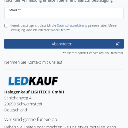
Nach der Anmeldung erhalten Sie eine Email zur Bestätigung
Newsletter
E-MAIL **
Honig
Hiermit bestätige ich, dass ich die
Daten­schutz­erklärung
gelesen habe. Meine
Einwilligung kann ich jederzeit widerrufen.**
Abonnieren
** Hierbei handelt es sich um ein Pflichtfeld.
Nehmen Sie
Kontakt
mit uns auf
Halogenkauf LIGHTECH GmbH
Schlehenweg 4
29690 Schwarmstedt
Deutschland
Wir sind gerne für Sie da.
Haben Sie Fragen oder möchten Sie uns etwas mitteilen, dann