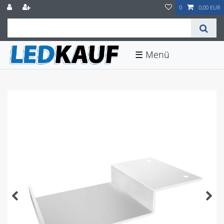
0
0,00 EUR
☰