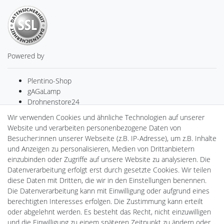
Powered by
Plentino-Shop
gAGaLamp
Drohnenstore24
Cardanlight-Shop
Wir verwenden Cookies und ähnliche Technologien auf unserer
Batteriespeicher
Website und verarbeiten personenbezogene Daten von
PlentiSolar
Besucher:innen unserer Webseite (z.B. IP-Adresse), um z.B. Inhalte
Gebrauchtlicht
und Anzeigen zu personalisieren, Medien von Drittanbietern
Wallbox24
einzubinden oder Zugriffe auf unsere Website zu analysieren. Die
DEYESOLAR
Datenverarbeitung erfolgt erst durch gesetzte Cookies. Wir teilen
Lightech Connect
diese Daten mit Dritten, die wir in den Einstellungen benennen.
CardanLight Europe
Die Datenverarbeitung kann mit Einwilligung oder aufgrund eines
FORTIMO LEDs
berechtigten Interesses erfolgen. Die Zustimmung kann erteilt
LED-RETROSHOP
oder abgelehnt werden. Es besteht das Recht, nicht einzuwilligen
MeinUSB
und die Einwilligung zu einem späteren Zeitpunkt zu ändern oder