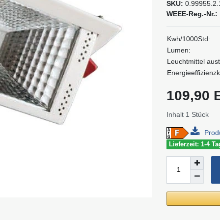
SKU:
0.99955.2.
WEEE-Reg.-Nr.:
Kwh/1000Std:
Lumen:
Leuchtmittel aus
Energieeffizienzk
109,90
Inhalt
1
Stück
Prod
Lieferzeit: 1-4 T