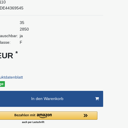
110
DE44369545
35
2850
tauschbar:
ja
lasse:
F
*
 EUR
uktdatenblatt
age
In den Warenkorb