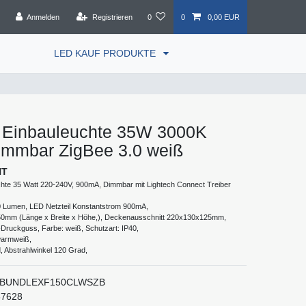
Anmelden
Registrieren
0
0
0,00 EUR
LED KAUF PRODUKTE
Einbauleuchte 35W 3000K
immbar ZigBee 3.0 weiß
HT
te 35 Watt 220-240V, 900mA, Dimmbar mit Lightech Connect Treiber
Lumen, LED Netzteil Konstantstrom 900mA,
mm (Länge x Breite x Höhe,), Deckenausschnitt 220x130x125mm,
-Druckguss, Farbe: weiß, Schutzart: IP40,
warmweiß,
, Abstrahlwinkel 120 Grad,
BUNDLEXF150CLWSZB
67628