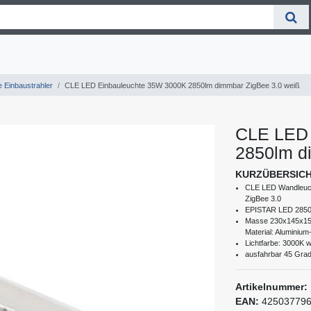
 Einbaustrahler
CLE LED Einbauleuchte 35W 3000K 2850lm dimmbar ZigBee 3.0 weiß
CLE LED 
2850lm d
KURZÜBERSIC
CLE LED Wandleuch
ZigBee 3.0
EPISTAR LED 2850 
Masse 230x145x150
Material: Aluminium
Lichtfarbe: 3000K 
ausfahrbar 45 Grad
Artikelnummer:
EAN:
42503779