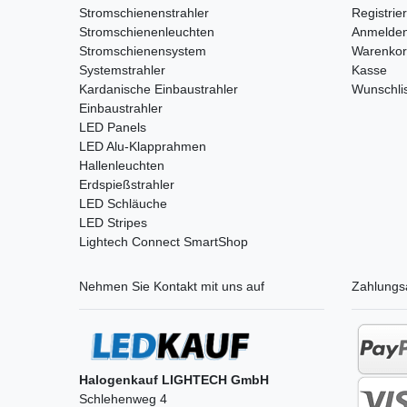
Stromschienenstrahler
Registrie
Stromschienenleuchten
Anmelde
Stromschienensystem
Warenko
Systemstrahler
Kasse
Kardanische Einbaustrahler
Wunschli
Einbaustrahler
LED Panels
LED Alu-Klapprahmen
Hallenleuchten
Erdspießstrahler
LED Schläuche
LED Stripes
Lightech Connect SmartShop
Nehmen Sie
Kontakt
mit uns auf
Zahlungs
Halogenkauf LIGHTECH GmbH
Schlehenweg 4