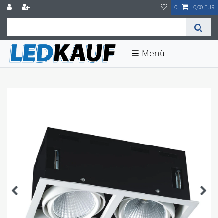
0
0,00 EUR
☰