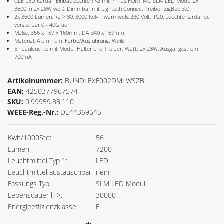
CLE LED Kardan Einbauleuchte YK2 mit Philips FORTIMO SLM LED Modul 2x
3600lm 2x 28W weiß, Dimmbar mit Lightech Connect Treiber ZigBee 3.0
2x 3600 Lumen, Ra > 80, 3000 Kelvin warmweß, 230 Volt, IP20, Leuchte kardanisch
verstellbar 0 - 40Grad
Maße: 356 x 187 x 160mm; DA 340 x 167mm
Material: Aluminium, Farbe/Ausführung: Weiß
Einbauleuchte mit Modul, Halter und Treiber. Watt: 2x 28W, Ausgangsstrom:
700mA
Artikelnummer:
BUNDLEXF002DMLWSZB
EAN:
4250377967574
SKU:
0.99959.38.110
WEEE-Reg.-Nr.:
DE44369545
Kwh/1000Std:
56
Lumen:
7200
Leuchtmittel Typ 1:
LED
Leuchtmittel austauschbar:
nein
Fassungs Typ:
SLM LED Modul
Lebensdauer h >:
30000
Energieeffizienzklasse:
F