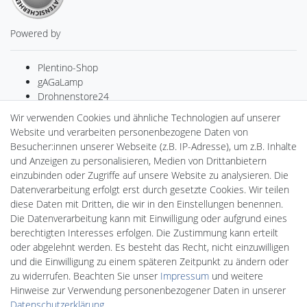
Powered by
Plentino-Shop
gAGaLamp
Drohnenstore24
Cardanlight-Shop
Wir verwenden Cookies und ähnliche Technologien auf unserer
Batteriespeicher
Website und verarbeiten personenbezogene Daten von
PlentiSolar
Besucher:innen unserer Webseite (z.B. IP-Adresse), um z.B. Inhalte
Gebrauchtlicht
und Anzeigen zu personalisieren, Medien von Drittanbietern
Wallbox24
einzubinden oder Zugriffe auf unsere Website zu analysieren. Die
DEYESOLAR
Datenverarbeitung erfolgt erst durch gesetzte Cookies. Wir teilen
Lightech Connect
diese Daten mit Dritten, die wir in den Einstellungen benennen.
CardanLight Europe
Die Datenverarbeitung kann mit Einwilligung oder aufgrund eines
FORTIMO LEDs
berechtigten Interesses erfolgen. Die Zustimmung kann erteilt
LED-RETROSHOP
oder abgelehnt werden. Es besteht das Recht, nicht einzuwilligen
MeinUSB
und die Einwilligung zu einem späteren Zeitpunkt zu ändern oder
zu widerrufen. Beachten Sie unser
Impressum
und weitere
Hinweise zur Verwendung personenbezogener Daten in unserer
Impressum
Daten­schutz­erklärung
AGB
Daten­schutz­erklärung
.