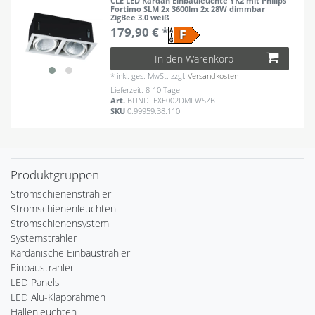
CLE LED Kardan Einbauleuchte YK2 mit Philips
Fortimo SLM 2x 3600lm 2x 28W dimmbar
ZigBee 3.0 weiß
179,90 € *
In den Warenkorb
*
inkl. ges. MwSt.
zzgl.
Versandkosten
Lieferzeit: 8-10 Tage
Art.
BUNDLEXF002DMLWSZB
SKU
0.99959.38.110
Produktgruppen
Stromschienenstrahler
Stromschienenleuchten
Stromschienensystem
Systemstrahler
Kardanische Einbaustrahler
Einbaustrahler
LED Panels
LED Alu-Klapprahmen
Hallenleuchten