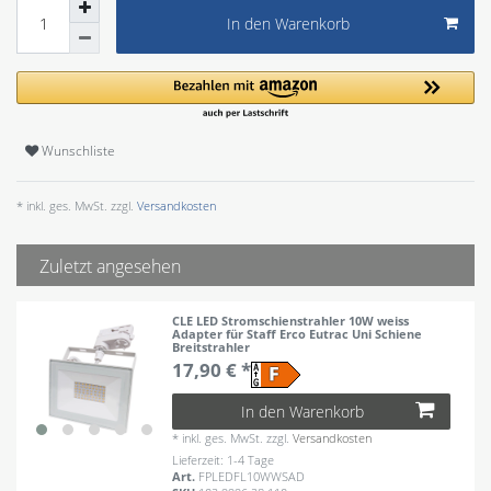
In den Warenkorb
Wunschliste
* inkl. ges. MwSt. zzgl.
Versandkosten
Zuletzt angesehen
CLE LED Stromschienstrahler 10W weiss
Adapter für Staff Erco Eutrac Uni Schiene
Breitstrahler
17,90 € *
In den Warenkorb
*
inkl. ges. MwSt.
zzgl.
Versandkosten
Lieferzeit: 1-4 Tage
Art.
FPLEDFL10WWSAD