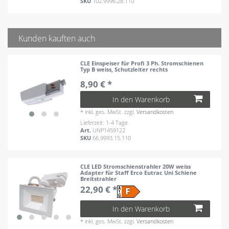
SKU
102.9996.28.110
Kunden kauften auch
CLE Einspeiser für Profi 3 Ph. Stromschienen
Typ B weiss, Schutzleiter rechts
8,90 € *
In den Warenkorb
*
inkl. ges. MwSt.
zzgl.
Versandkosten
Lieferzeit: 1-4 Tage
Art.
UNP1459122
SKU
66.9993.15.110
CLE LED Stromschienstrahler 20W weiss
Adapter für Staff Erco Eutrac Uni Schiene
Breitstrahler
22,90 € *
In den Warenkorb
*
inkl. ges. MwSt.
zzgl.
Versandkosten