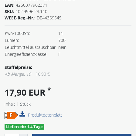
EAN:
4250377962371
SKU:
102.9996.28.110
WEEE-Reg.-Nr.:
DE44369545
Kwh/1000Std:
11
Lumen:
700
Leuchtmittel austauschbar:
nein
Energieeffizienzklasse:
F
Staffelpreise:
Ab Menge: 10
16,90 €
*
17,90 EUR
Inhalt
1
Stück
Produktdatenblatt
Lieferzeit: 1-4 Tage