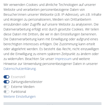
Cardanlight-Shop
Wir verwenden Cookies und ähnliche Technologien auf unserer
Batteriespeicher
Website und verarbeiten personenbezogene Daten von
PlentiSolar
Besucher:innen unserer Webseite (z.B. IP-Adresse), um z.B. Inhalte
Gebrauchtlicht
und Anzeigen zu personalisieren, Medien von Drittanbietern
Wallbox24
einzubinden oder Zugriffe auf unsere Website zu analysieren. Die
DEYESOLAR
Datenverarbeitung erfolgt erst durch gesetzte Cookies. Wir teilen
Lightech Connect
diese Daten mit Dritten, die wir in den Einstellungen benennen.
CardanLight Europe
Die Datenverarbeitung kann mit Einwilligung oder aufgrund eines
FORTIMO LEDs
berechtigten Interesses erfolgen. Die Zustimmung kann erteilt
LED-RETROSHOP
oder abgelehnt werden. Es besteht das Recht, nicht einzuwilligen
MeinUSB
und die Einwilligung zu einem späteren Zeitpunkt zu ändern oder
zu widerrufen. Beachten Sie unser
Impressum
und weitere
Hinweise zur Verwendung personenbezogener Daten in unserer
Impressum
Daten­schutz­erklärung
AGB
Daten­schutz­erklärung
.
Essenziell
Zahlungsdienstleister
Barrierefreiheitserklärung
Widerrufs­recht
Externe Medien
Funktional
Weitere Einstellungen
Kontakt
Vertrag widerrufen