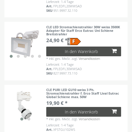
Lieferzeit: 1-4 Tage
Art.
FPLEDFL20WWSAD
SKU
951.9997.32.110
CLE LED Stromschienstrahler 30W weiss 3500K
Adapter für Staff Erco Eutrac Uni Schiene
Breitstrahler
24,90 € *
In den Warenkorb
*
inkl. ges. MwSt.
zzgl.
Versandkosten
Lieferzeit: 1-4 Tage
Art.
FPLEDFL30WWSAD
SKU
827.9997.73.110
CLE PURI LED GU10 weiss 3 Ph.
Stromschienstrahler f. Erco Staff Lival Eutrac
Global Schiene max. 50W
19,90 € *
In den Warenkorb
*
inkl. ges. MwSt.
zzgl.
Versandkosten
Lieferzeit: 1-4 Tage
Art.
XFSTGU102WS