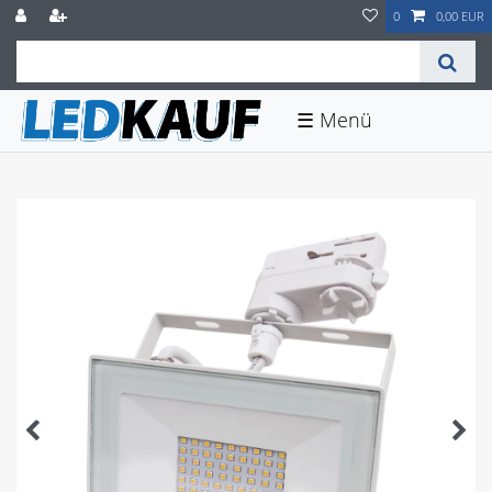
0
0,00 EUR
☰