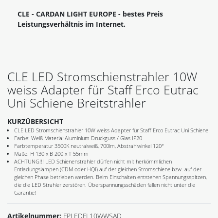
CLE - CARDAN LIGHT EUROPE - bestes Preis
Leistungsverhältnis im Internet.
CLE LED Stromschienstrahler 10W
weiss Adapter für Staff Erco Eutrac
Uni Schiene Breitstrahler
KURZÜBERSICHT
CLE LED Stromschienstrahler 10W weiss Adapter für Staff Erco Eutrac Uni Schiene
Farbe: Weiß Material:Aluminium Druckguss / Glas IP20
Farbtemperatur 3500K neutralweiß, 700lm, Abstrahlwinkel 120°
Maße: H 130 x B 200 x T 55mm
ACHTUNG!!! LED Schienenstrahler dürfen nicht mit herkömmlichen
Entladungslampen (CDM oder HQI) auf der gleichen Stromschiene bzw. auf der
gleichen Phase betrieben werden. Beim Einschalten entstehen Spannungsspitzen,
die die LED Strahler zerstören. Überspannungsschäden fallen nicht unter die
Garantie!
Artikelnummer:
FPLEDFL10WWSAD