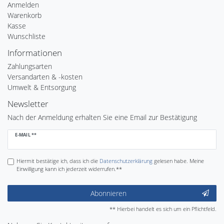
Anmelden
Warenkorb
Kasse
Wunschliste
Informationen
Zahlungsarten
Versandarten & -kosten
Umwelt & Entsorgung
Newsletter
Nach der Anmeldung erhalten Sie eine Email zur Bestätigung
Newsletter
E-MAIL **
Honig
Hiermit bestätige ich, dass ich die
Daten­schutz­erklärung
gelesen habe. Meine
Einwilligung kann ich jederzeit widerrufen.**
Abonnieren
** Hierbei handelt es sich um ein Pflichtfeld.