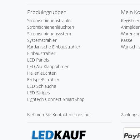
Produktgruppen
Mein K
Stromschienenstrahler
Registrie
Stromschienenleuchten
Anmelde
Stromschienensystem
Warenkor
Systemstrahler
Kasse
Kardanische Einbaustrahler
Wunschli
Einbaustrahler
LED Panels
LED Alu-Klapprahmen
Hallenleuchten
Erdspießstrahler
LED Schläuche
LED Stripes
Lightech Connect SmartShop
Nehmen Sie
Kontakt
mit uns auf
Zahlungs