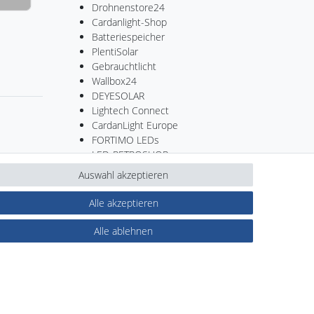
Drohnenstore24
Cardanlight-Shop
Batteriespeicher
PlentiSolar
Gebrauchtlicht
Wallbox24
DEYESOLAR
Lightech Connect
CardanLight Europe
FORTIMO LEDs
LED-RETROSHOP
MeinUSB
Auswahl akzeptieren
Alle akzeptieren
Kontakt
ertrag widerrufen
Alle ablehnen