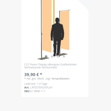
CLE Poster Display silbergrau Grafikständer
Werbebanner Werbemittel
39,90 € *
*
inkl. ges. MwSt.
zzgl.
Versandkosten
Lieferzeit: 1-4 Tage
Art.
LIPOSTERDISPLAY
SKU
61.9990.111