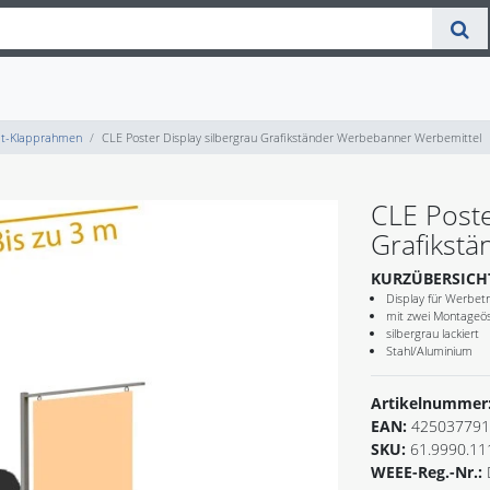
at-Klapprahmen
CLE Poster Display silbergrau Grafikständer Werbebanner Werbemittel
CLE Poste
Grafikst
KURZÜBERSICH
Display für Werbet
mit zwei Montageö
silbergrau lackiert
Stahl/Aluminium
Artikelnummer
EAN:
425037791
SKU:
61.9990.11
WEEE-Reg.-Nr.: