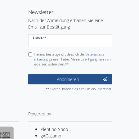
Newsletter
Nach der Anmeldung erhalten Sie eine
Email zur Bestätigung
Newsletter
E-MAIL **
Honig
Hiermit bestätige ich, dass ich die
Daten­schutz­
erklärung
gelesen habe. Meine Einwilligung kann ich
jederzeit widerrufen.**
Abonnieren
** Hierbei handelt es sich um ein Pflichtfeld.
Powered by
Plentino-Shop
gAGaLamp