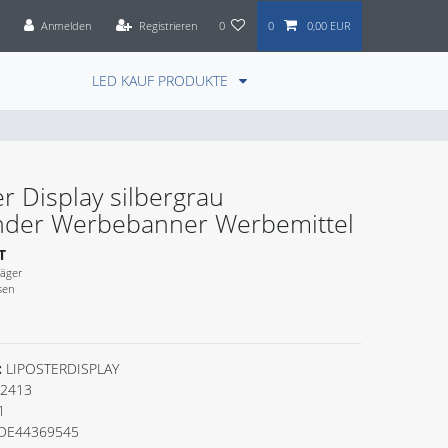
Anmelden
Registrieren
0
0
0,00 EUR
LED KAUF PRODUKTE
r Display silbergrau
änder Werbebanner Werbemittel
T
räger
sen
:
LIPOSTERDISPLAY
2413
1
DE44369545