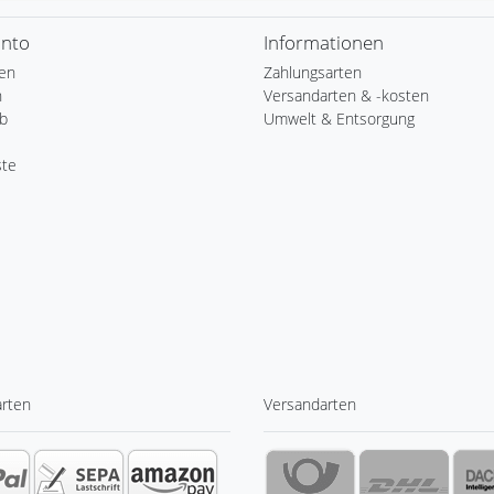
onto
Informationen
ren
Zahlungsarten
n
Versandarten & -kosten
b
Umwelt & Entsorgung
ste
arten
Versandarten