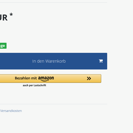
*
EUR
age
In den Warenkorb
Versandkosten