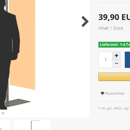
39,90 
Inhalt
1
Stück
Lieferzeit: 1-4 T
Wunschliste
* inkl. ges. MwSt. zzgl.