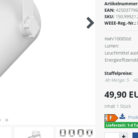
Artikelnummer
EAN:
425037796
SKU:
150.99921.
WEEE-Reg.-Nr.:
Kwh/1000Std:
Lumen:
Leuchtmittel aus
Energieeffizienzk
Staffelpreise:
Ab Menge: 5
46
49,90 
Inhalt
1
Stück
Prod
Lieferzeit: 1-4 T