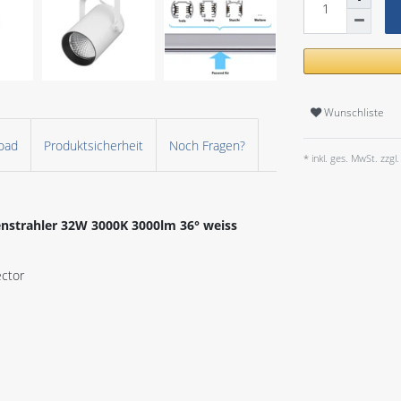
Wunschliste
oad
Produktsicherheit
Noch Fragen?
* inkl. ges. MwSt. zzgl.
nstrahler 32W 3000K 3000lm 36° weiss
ector