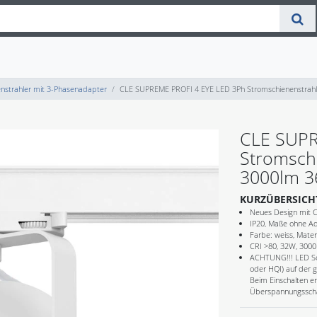
nstrahler mit 3-Phasenadapter
CLE SUPREME PROFI 4 EYE LED 3Ph Stromschienenstrahl
CLE SUPR
Stromsch
3000lm 3
KURZÜBERSICH
Neues Design mit C
IP20, Maße ohne A
Farbe: weiss, Mater
CRI >80, 32W, 3000
ACHTUNG!!! LED Sc
oder HQI) auf der 
Beim Einschalten en
Überspannungsschäd