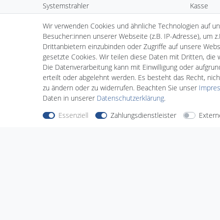
Systemstrahler
Kasse
Kardanische Einbaustrahler
Wunschli
Wir verwenden Cookies und ähnliche Technologien auf u
Einbaustrahler
Besucher:innen unserer Webseite (z.B. IP-Adresse), um z.
LED Panels
Drittanbietern einzubinden oder Zugriffe auf unsere Websi
LED Alu-Klapprahmen
gesetzte Cookies. Wir teilen diese Daten mit Dritten, die
Hallenleuchten
Die Datenverarbeitung kann mit Einwilligung oder aufgru
Erdspießstrahler
erteilt oder abgelehnt werden. Es besteht das Recht, nich
LED Schläuche
zu ändern oder zu widerrufen. Beachten Sie unser
Impre
LED Stripes
Daten in unserer
Daten­schutz­erklärung
.
Lightech Connect SmartShop
Essenziell
Zahlungsdienstleister
Extern
Nehmen Sie
Kontakt
mit uns auf
Zahlungs
Halogenkauf LIGHTECH GmbH
Schlehenweg 4
29690 Schwarmstedt
Deutschland