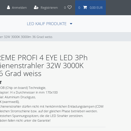
Anmelden
Registrieren
0
0
0,00 EUR
LED KAUF PRODUKTE
er 32W 3000K 3000lm 36 Grad weiss
EME PROFI 4 EYE LED 3Ph
ienenstrahler 32W 3000K
6 Grad weiss
T
OB (Chip on board) Technologie,
dapter: H x Durchmesser in mm 170x100
ial: Aluminium Druckguss,
K (warmweiß),
hienenstrahler dürfen nicht mit herkömmlichen Entladungslampen (CDM
gleichen Stromschiene bzw. auf der gleichen Phase betrieben werden.
tstehen Spannungsspitzen, die die LED Strahler zerstören.
en fallen nicht unter die Garantie!