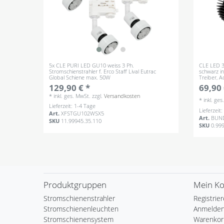
5x CLE PURI LED GU10 weiss 3 Ph.
CLE LED 3
Stromschienstrahler f. Erco Staff Lival Eutrac
schwarz i
Global Schiene max. 50W
Treiber, 
129,90 € *
69,90 
*
inkl. ges. MwSt.
zzgl.
Versandkosten
*
inkl. ge
Lieferzeit: 1-4 Tage
Lieferzeit
Art.
XFSTGU102WSX5
Art.
BUN
SKU
11.99945.35.110
SKU
0.99
Produktgruppen
Mein K
Stromschienenstrahler
Registrie
Stromschienenleuchten
Anmelde
Stromschienensystem
Warenkor