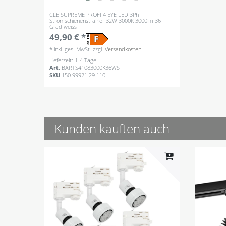
CLE SUPREME PROFI 4 EYE LED 3Ph
Stromschienenstrahler 32W 3000K 3000lm 36
Grad weiss
49,90 € *
*
inkl. ges. MwSt.
zzgl.
Versandkosten
Lieferzeit: 1-4 Tage
Art.
BARTS41083000K36WS
SKU
150.99921.29.110
Kunden kauften auch