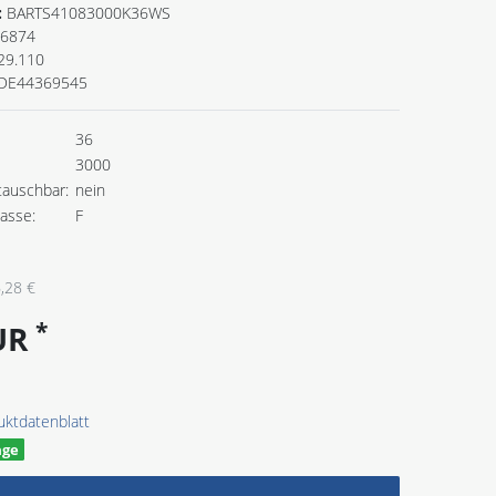
:
BARTS41083000K36WS
6874
29.110
DE44369545
36
3000
tauschbar:
nein
lasse:
F
,28 €
*
EUR
uktdatenblatt
age