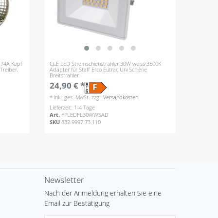
174A Kopf
CLE LED Stromschienstrahler 30W weiss 3500K
Treiber,
Adapter für Staff Erco Eutrac Uni Schiene
Breitstrahler
24,90 € *
*
inkl. ges. MwSt.
zzgl.
Versandkosten
Lieferzeit: 1-4 Tage
Art.
FPLEDFL30WWSAD
SKU
832.9997.73.110
Newsletter
Nach der Anmeldung erhalten Sie eine
Email zur Bestätigung