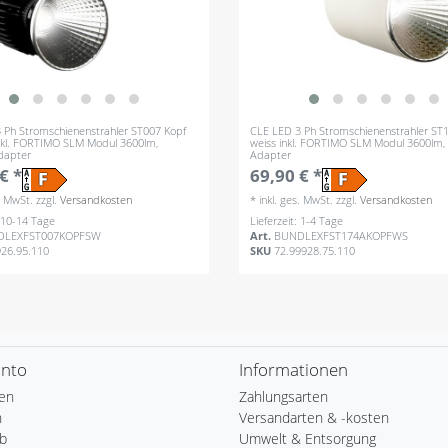
 Ph Stromschienenstrahler ST007 Kopf
CLE LED 3 Ph Stromschienenstrahler ST
nkl. FORTIMO SLM Modul 3600lm,
weiss inkl. FORTIMO SLM Modul 3600lm, 
Adapter
Adapter
€ *
69,90 € *
s. MwSt.
zzgl.
Versandkosten
*
inkl. ges. MwSt.
zzgl.
Versandkosten
: 10-14 Tage
Lieferzeit: 1-4 Tage
DLEXFST007KOPFSW
Art.
BUNDLEXFST174AKOPFWS
926.95.110
SKU
72.99928.75.110
onto
Informationen
ren
Zahlungsarten
n
Versandarten & -kosten
b
Umwelt & Entsorgung