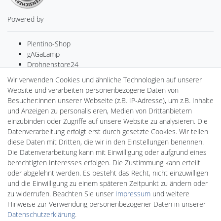
Powered by
Plentino-Shop
gAGaLamp
Drohnenstore24
Cardanlight-Shop
Wir verwenden Cookies und ähnliche Technologien auf unserer
Batteriespeicher
Website und verarbeiten personenbezogene Daten von
PlentiSolar
Besucher:innen unserer Webseite (z.B. IP-Adresse), um z.B. Inhalte
Gebrauchtlicht
und Anzeigen zu personalisieren, Medien von Drittanbietern
Wallbox24
einzubinden oder Zugriffe auf unsere Website zu analysieren. Die
DEYESOLAR
Datenverarbeitung erfolgt erst durch gesetzte Cookies. Wir teilen
Lightech Connect
diese Daten mit Dritten, die wir in den Einstellungen benennen.
CardanLight Europe
Die Datenverarbeitung kann mit Einwilligung oder aufgrund eines
FORTIMO LEDs
berechtigten Interesses erfolgen. Die Zustimmung kann erteilt
LED-RETROSHOP
oder abgelehnt werden. Es besteht das Recht, nicht einzuwilligen
MeinUSB
und die Einwilligung zu einem späteren Zeitpunkt zu ändern oder
zu widerrufen. Beachten Sie unser
Impressum
und weitere
Hinweise zur Verwendung personenbezogener Daten in unserer
Impressum
Daten­schutz­erklärung
AGB
Daten­schutz­erklärung
.