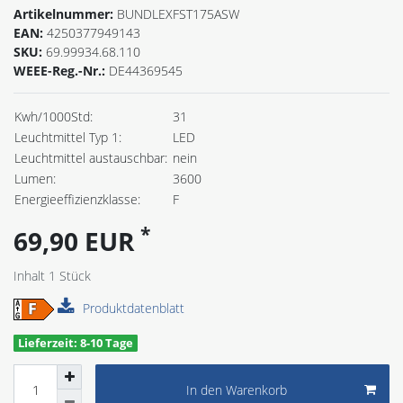
Artikelnummer:
BUNDLEXFST175ASW
EAN:
4250377949143
SKU:
69.99934.68.110
WEEE-Reg.-Nr.:
DE44369545
Kwh/1000Std:
31
Leuchtmittel Typ 1:
LED
Leuchtmittel austauschbar:
nein
Lumen:
3600
Energieeffizienzklasse:
F
*
69,90 EUR
Inhalt
1
Stück
Produktdatenblatt
Lieferzeit: 8-10 Tage
In den Warenkorb