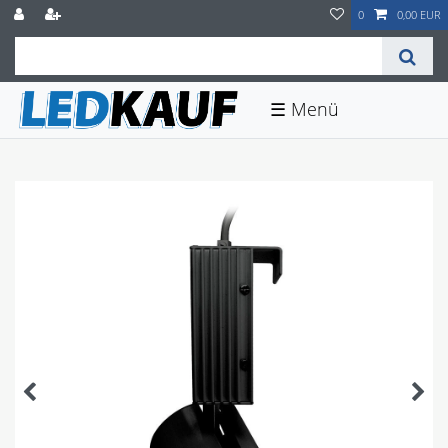
0
0,00 EUR
☰