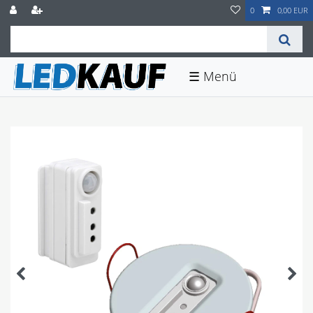
0
0,00 EUR
☰