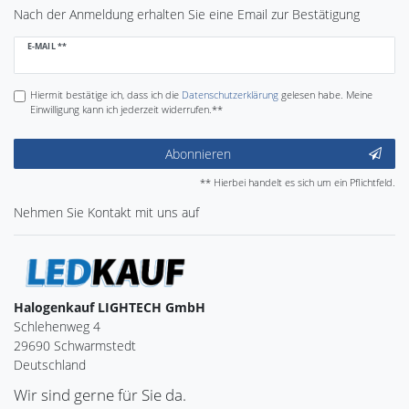
Nach der Anmeldung erhalten Sie eine Email zur Bestätigung
Newsletter
E-MAIL **
Honig
Hiermit bestätige ich, dass ich die
Daten­schutz­erklärung
gelesen habe. Meine
Einwilligung kann ich jederzeit widerrufen.**
Abonnieren
** Hierbei handelt es sich um ein Pflichtfeld.
Nehmen Sie
Kontakt
mit uns auf
Halogenkauf LIGHTECH GmbH
Schlehenweg 4
29690 Schwarmstedt
Deutschland
Wir sind gerne für Sie da.