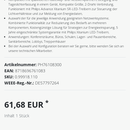
Tageslichterfassung in einem Gerät, Kompakte Größe, 2-Draht-Verbindung,
Funktioniert mit Philips Advance Xitanium SR-LED-Treibern zur Steuerung der
Lichtverhältnisse und zur Meldung von Energiedaten,
Auswahl der für die jeweilige Anwendung geeigneten Netzwerksysteme,
Kombinierte Funktionalität zur Reduzierung des Bedarfs an mehreren
Komponenten, Kostengünstige Lösung für Strategien zur Energieeinsparung, 5
Jahre eingeschränkte Systemgarantie mit Philips Xitanium LED-Treibern,
Anwendungen: Konferenzräume, Büros, Schulen, Lager- und Pausenbereiche,
Sanitärbereiche, Lobbys, Treppenhäuser
Bei der Auswahl und Konfiguration beraten wir Sie gerne, bitte wenden Sie sich an
unsere technischen Mitarbeiter.
Artikelnummer:
PH76108300
EAN:
8718696761083
SKU:
0.99918.110
WEEE-Reg.-Nr.:
DE57797264
*
61,68 EUR
Inhalt
1
Stück