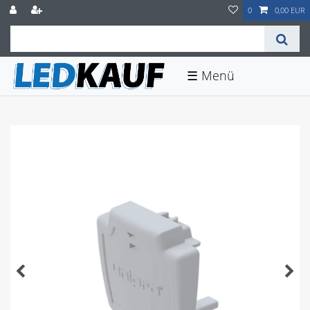
0
0,00 EUR
☰