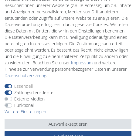
PlentiSolar
Besucher:innen unserer Webseite (z.B. IP-Adresse), um z.B. Inhalte
Gebrauchtlicht
und Anzeigen zu personalisieren, Medien von Drittanbietern
Wallbox24
einzubinden oder Zugriffe auf unsere Website zu analysieren. Die
DEYESOLAR
Datenverarbeitung erfolgt erst durch gesetzte Cookies. Wir teilen
Lightech Connect
diese Daten mit Dritten, die wir in den Einstellungen benennen.
CardanLight Europe
Die Datenverarbeitung kann mit Einwilligung oder aufgrund eines
FORTIMO LEDs
berechtigten Interesses erfolgen. Die Zustimmung kann erteilt
LED-RETROSHOP
oder abgelehnt werden. Es besteht das Recht, nicht einzuwilligen
MeinUSB
und die Einwilligung zu einem späteren Zeitpunkt zu ändern oder
zu widerrufen. Beachten Sie unser
Impressum
und weitere
Hinweise zur Verwendung personenbezogener Daten in unserer
Impressum
Daten­schutz­erklärung
AGB
Daten­schutz­erklärung
.
Essenziell
Zahlungsdienstleister
Barrierefreiheitserklärung
Widerrufs­recht
Externe Medien
Funktional
Weitere Einstellungen
Kontakt
Vertrag widerrufen
Auswahl akzeptieren