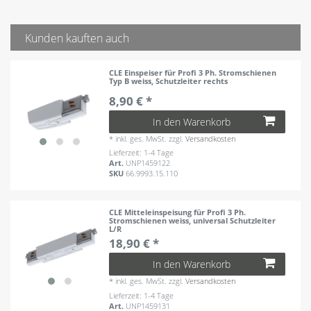
Kunden kauften auch
CLE Einspeiser für Profi 3 Ph. Stromschienen
Typ B weiss, Schutzleiter rechts
8,90 € *
In den Warenkorb
*
inkl. ges. MwSt.
zzgl.
Versandkosten
Lieferzeit: 1-4 Tage
Art.
UNP1459122
SKU
66.9993.15.110
CLE Mitteleinspeisung für Profi 3 Ph.
Stromschienen weiss, universal Schutzleiter
L/R
18,90 € *
In den Warenkorb
*
inkl. ges. MwSt.
zzgl.
Versandkosten
Lieferzeit: 1-4 Tage
Art.
UNP1459131