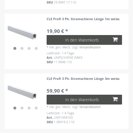
SKU
74.9997.17.110
CLE Profi 3 Ph. Stromschiene Länge 1m weiss
19,90 € *
In den Warenkorb
*
inkl. ges. MwSt.
zzgl.
Versandkosten
Lieferzeit: 1-4 Tage
Art.
UNPSCHIENE1MWS
SKU
11.9998.110
CLE Profi 3 Ph. Stromschiene Länge 3m weiss
59,90 € *
In den Warenkorb
*
inkl. ges. MwSt.
zzgl.
Versandkosten
Lieferzeit: 1-4 Tage
Art.
UNP1459103
SKU
1.99919.5.110