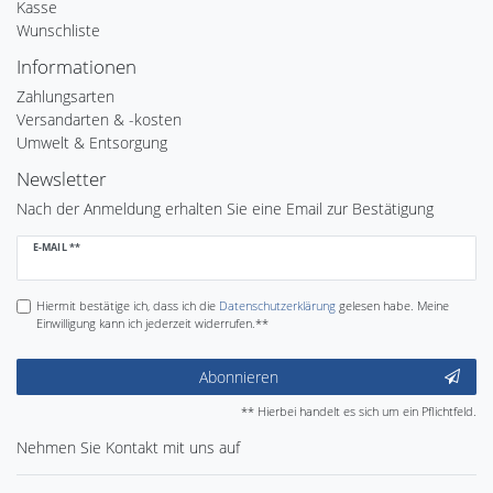
Kasse
Wunschliste
Informationen
Zahlungsarten
Versandarten & -kosten
Umwelt & Entsorgung
Newsletter
Nach der Anmeldung erhalten Sie eine Email zur Bestätigung
Newsletter
E-MAIL **
Honig
Hiermit bestätige ich, dass ich die
Daten­schutz­erklärung
gelesen habe. Meine
Einwilligung kann ich jederzeit widerrufen.**
Abonnieren
** Hierbei handelt es sich um ein Pflichtfeld.
Nehmen Sie
Kontakt
mit uns auf