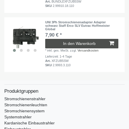
Art.
BUNDLEXFZUB5SW
SKU
2.99910.18.110
UNI 3Ph Stromschienenadapter Adapter
schwarz Staff Erco SLV Eutrac Hoffmeister
Global
7,90 € *
In den Warenkorb
*
inkl. ges. MwSt.
zzgl.
Versandkosten
Lieferzeit: 1-4 Tage
Art.
XFZUB5SW
SKU
2.9993.3.110
Produktgruppen
Stromschienenstrahler
Stromschienenleuchten
Stromschienensystem
Systemstrahler
Kardanische Einbaustrahler