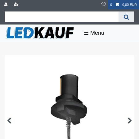
0
0,00 EUR
☰